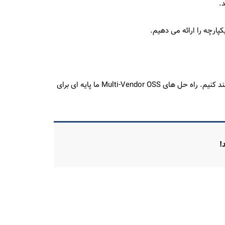
.
ارچه را ارائه می دهیم.
در پایدار نت، ما متعهد هستیم تا اپراتورهای شبکه را با ابزار و تخصص مورد نیاز برای پیشرفت در چشم انداز مخابراتی در حال تحول، توانمند کنیم. راه حل های Multi-Vendor OSS ما پایه ای برای