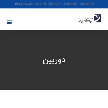
ها
info@paaydar.net
|
88102922 - 86087857 - 09123541232
ردن
حتوا
دوربین