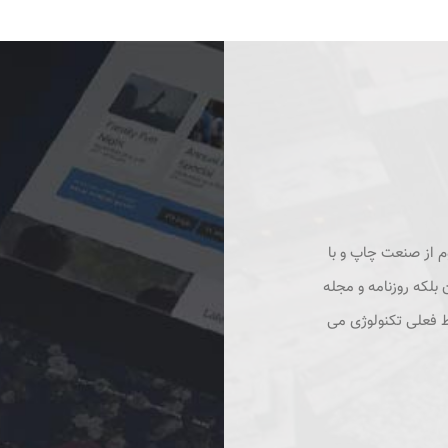
م از صنعت چاپ و با
بلکه روزنامه و مجله
ط فعلی تکنولوژی می