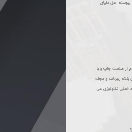
پیوسته اهل دنیای
م از صنعت چاپ و با
بلکه روزنامه و مجله
ط فعلی تکنولوژی می