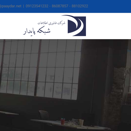
ها
@paaydar.net
|
88102922 - 86087857 - 09123541232
ردن
حتوا